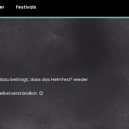
er
Festivals
t dazu beiträgt, dass das Helmfest³ wieder
elbstverständlich. 😉